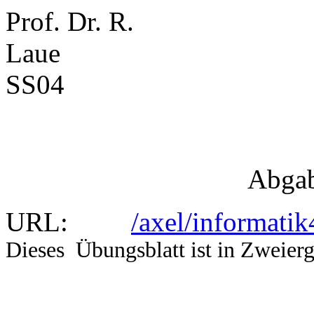
Prof. Dr. R.
L
SS04
Infor
Übung
Abgabe: 9.06.04
URL:
/axel/informati
Dieses Übungsblatt ist in Zweierg