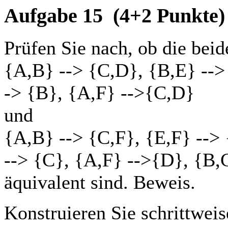
Aufgabe 15
(4+2 Punkte)
Prüfen Sie nach, ob die be
{A,B} --> {C,D}, {B,E} -->
-> {B}, {A,F} -->{C,D}
und
{A,B} --> {C,F}, {E,F} -->
--> {C}, {A,F} -->{D}, {B,
äquivalent sind. Beweis.
Konstruieren Sie schrittwei