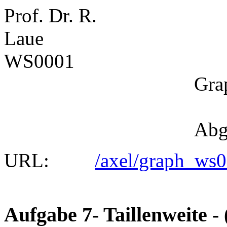
Prof. Dr. R.
La
WS0001
Graphentheore
Übung
Abgabe: 17.11.
URL:
/axel/graph_ws0
Aufgabe 7- Taillenweite -